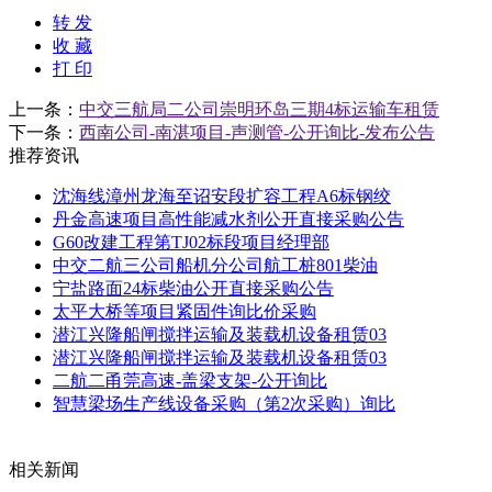
转 发
收 藏
打 印
上一条：
中交三航局二公司崇明环岛三期4标运输车租赁
下一条：
西南公司-南湛项目-声测管-公开询比-发布公告
推荐资讯
沈海线漳州龙海至诏安段扩容工程A6标钢绞
丹金高速项目高性能减水剂公开直接采购公告
G60改建工程第TJ02标段项目经理部
中交二航三公司船机分公司航工桩801柴油
宁盐路面24标柴油公开直接采购公告
太平大桥等项目紧固件询比价采购
潜江兴隆船闸搅拌运输及装载机设备租赁03
潜江兴隆船闸搅拌运输及装载机设备租赁03
二航二甬莞高速-盖梁支架-公开询比
智慧梁场生产线设备采购（第2次采购）询比
相关新闻