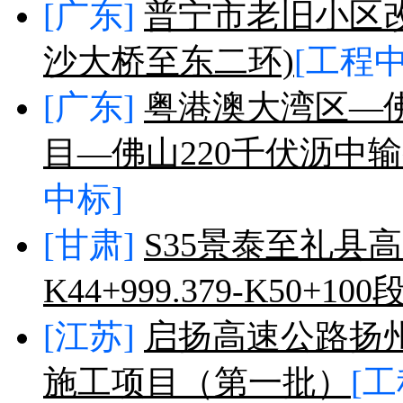
[广东]
普宁市老旧小区
沙大桥至东二环)
[工程中
[广东]
粤港澳大湾区—佛
目—佛山220千伏沥中
中标]
[甘肃]
S35景泰至礼县
K44+999.379-K50+1
[江苏]
启扬高速公路扬
施工项目（第一批）
[