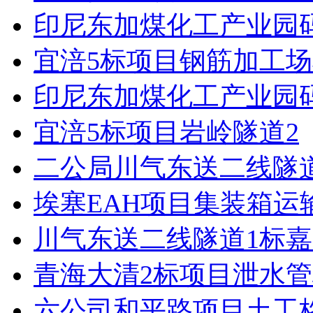
印尼东加煤化工产业园
宜涪5标项目钢筋加工
印尼东加煤化工产业园
宜涪5标项目岩岭隧道2
二公局川气东送二线隧
埃塞EAH项目集装箱运
川气东送二线隧道1标嘉
青海大清2标项目泄水
六公司和平路项目土工