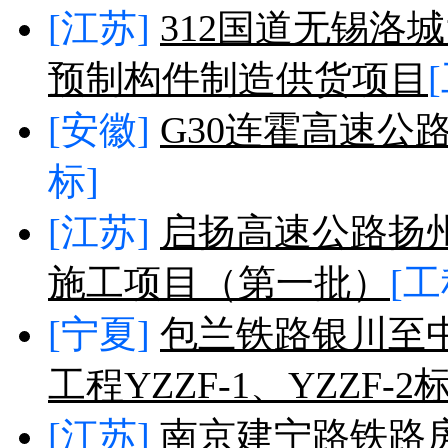
[江苏]
312国道无锡洛
预制构件制造供货项目
[安徽]
G30连霍高速公
标]
[江苏]
启扬高速公路扬
施工项目（第一批）
[
[宁夏]
包兰铁路银川至
工程YZZF-1、YZZF
[江苏]
南京建宁路铁路