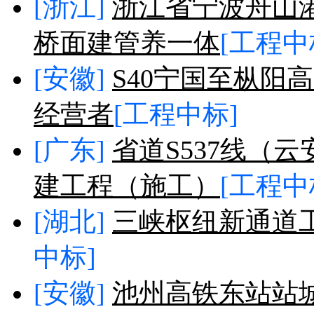
[浙江]
浙江省宁波舟山
桥面建管养一体
[工程中
[安徽]
S40宁国至枞阳
经营者
[工程中标]
[广东]
省道S537线（
建工程（施工）
[工程中
[湖北]
三峡枢纽新通道
中标]
[安徽]
池州高铁东站站