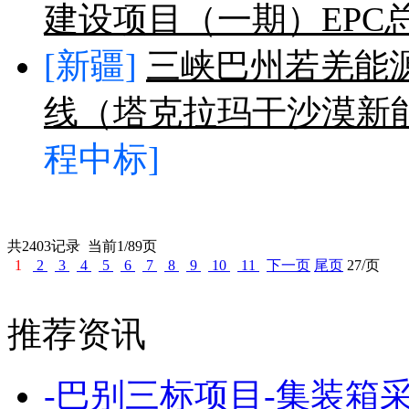
建设项目（一期）EPC
[新疆]
三峡巴州若羌能
线（塔克拉玛干沙漠新能
程中标]
共2403记录
当前1/89页
1
2
3
4
5
6
7
8
9
10
11
下一页
尾页
27/页
推荐资讯
-巴别三标项目-集装箱