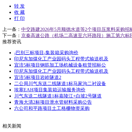
转 发
收 藏
打 印
上一条：
中交路建2026年5月顺德水道等2个项目压浆料采购招
下一条：
京秦高速公路（机场二高速至六环路段）施工第六标
推荐资讯
-巴别三标项目-集装箱采购询价
印尼东加煤化工产业园码头工程带式输送机及
宜涪5标项目钢筋加工场机械设备租赁招标公
印尼东加煤化工产业园码头工程带式输送机及
宜涪5标项目岩岭隧道2
二公局川气东送二线隧道1标马家沟二衬设备
埃塞EAH项目集装箱运输服务询价
川气东送二线隧道1标嘉陵江+白坡2号隧道
青海大清2标项目泄水管材料采购公告
六公司和平路项目土工格栅物资采购
相关新闻