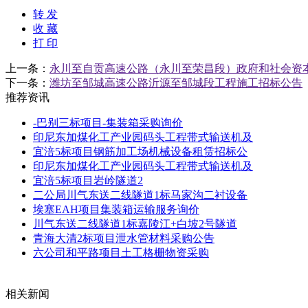
转 发
收 藏
打 印
上一条：
永川至自贡高速公路（永川至荣昌段）政府和社会资
下一条：
潍坊至邹城高速公路沂源至邹城段工程施工招标公告
推荐资讯
-巴别三标项目-集装箱采购询价
印尼东加煤化工产业园码头工程带式输送机及
宜涪5标项目钢筋加工场机械设备租赁招标公
印尼东加煤化工产业园码头工程带式输送机及
宜涪5标项目岩岭隧道2
二公局川气东送二线隧道1标马家沟二衬设备
埃塞EAH项目集装箱运输服务询价
川气东送二线隧道1标嘉陵江+白坡2号隧道
青海大清2标项目泄水管材料采购公告
六公司和平路项目土工格栅物资采购
相关新闻