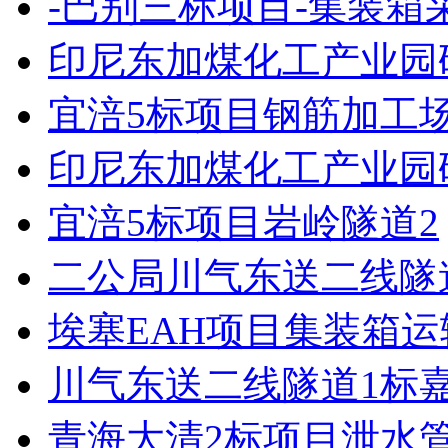
-巴别三标项目-集装箱
印尼东加煤化工产业园
宜涪5标项目钢筋加工
印尼东加煤化工产业园
宜涪5标项目岩岭隧道2
二公局川气东送二线隧
埃塞EAH项目集装箱
川气东送二线隧道1标嘉
青海大清2标项目泄水