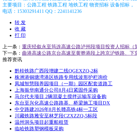
主要项目：公路工程 铁路工程 地铁工程 物资招标 设备招标，
电话：15303291411 QQ：2241141236
转 发
收 藏
打 印
上一条：
重庆经叙永至筠连高速公路泸州段项目投资人招标（
下一条：
曲港高速公路京台高速至黄骅港段上跨京沪铁路、下
推荐资讯
黔桂铁路广西段增建二线QGEXZQ-2标
株洲港铜塘湾港区铁路专用线波形护栏询价
凤城智慧颐养园项目（一期）园区配套道路工
上海振华南通分公司8月4日紧固件采购
马尔代夫项目 2辆混凝土搅拌运输车设备购
东台至兴化高速公路路基、桥梁施工项目DX
中交路建2026年8月长赣高铁4标一工区
川藏铁路雅安至林芝段CZXZZQ-5标段
温州洞头项目起重船租赁
临哈铁路塑钢模板采购